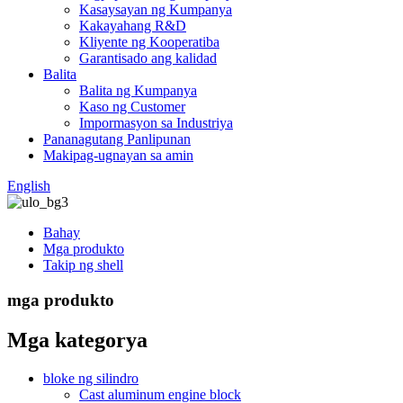
Kasaysayan ng Kumpanya
Kakayahang R&D
Kliyente ng Kooperatiba
Garantisado ang kalidad
Balita
Balita ng Kumpanya
Kaso ng Customer
Impormasyon sa Industriya
Pananagutang Panlipunan
Makipag-ugnayan sa amin
English
Bahay
Mga produkto
Takip ng shell
mga produkto
Mga kategorya
bloke ng silindro
Cast aluminum engine block