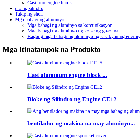
Cast iron engine block
ulo ng silindro
Takip ng shell
Mga bahagi ng aluminyo
Mga bahagi ng aluminyo sa komunikasyon
Mga bahagi ng aluminyo ng kotse ng gasolina
Bagong mga bahagi ng aluminyo ng sasakyan ng enerhi
Mga Itinatampok na Produkto
Cast aluminum engine block ...
Bloke ng Silindro ng Engine CE12
bentilador ng makina na may aluminyo...