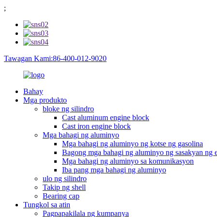
;
Tawagan Kami:86-400-012-9020
Bahay
Mga produkto
bloke ng silindro
Cast aluminum engine block
Cast iron engine block
Mga bahagi ng aluminyo
Mga bahagi ng aluminyo ng kotse ng gasolina
Bagong mga bahagi ng aluminyo ng sasakyan ng 
Mga bahagi ng aluminyo sa komunikasyon
Iba pang mga bahagi ng aluminyo
ulo ng silindro
Takip ng shell
Bearing cap
Tungkol sa atin
Pagpapakilala ng kumpanya