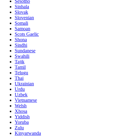
Sesotho
Sinhala
Slovak
Slovenian
Somali
Samoan
Scots Gaelic
Shona
Sindhi
Sundanese
Swahili
Tajik
Tamil
Telugu
Thai
Ukrainian
Urdu
Uzbek
Vietnamese
Welsh
Xhosa
Yiddish
Yoruba
Zulu
Kinyarwanda