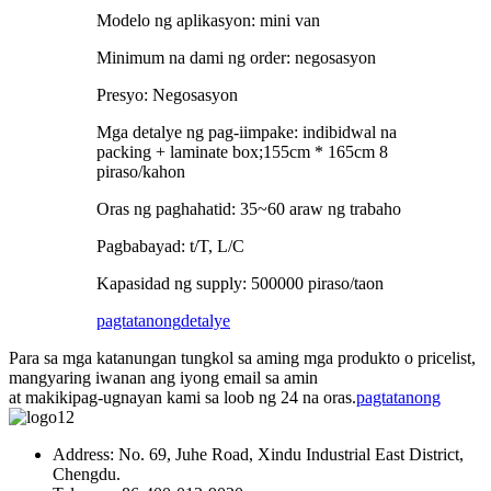
Modelo ng aplikasyon: mini van
Minimum na dami ng order: negosasyon
Presyo: Negosasyon
Mga detalye ng pag-iimpake: indibidwal na
packing + laminate box;155cm * 165cm 8
piraso/kahon
Oras ng paghahatid: 35~60 araw ng trabaho
Pagbabayad: t/T, L/C
Kapasidad ng supply: 500000 piraso/taon
pagtatanong
detalye
Para sa mga katanungan tungkol sa aming mga produkto o pricelist,
mangyaring iwanan ang iyong email sa amin
at makikipag-ugnayan kami sa loob ng 24 na oras.
pagtatanong
Address: No. 69, Juhe Road, Xindu Industrial East District,
Chengdu.