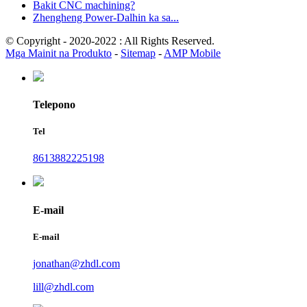
Bakit CNC machining?
Zhengheng Power-Dalhin ka sa...
© Copyright - 2020-2022 : All Rights Reserved.
Mga Mainit na Produkto
-
Sitemap
-
AMP Mobile
Telepono
Tel
8613882225198
E-mail
E-mail
jonathan@zhdl.com
lill@zhdl.com