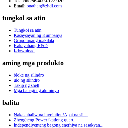
Telepono:
86-400-012-9020
Email:
jonathan@zhdl.com
tungkol sa atin
Tungkol sa atin
Kasaysayan ng Kumpanya
Grupo upang ipakilala
Kakayahang R&D
I-download
aming mga produkto
bloke ng silindro
ulo ng silindro
Takip ng shell
Mga bahagi ng aluminyo
balita
Nakakabaliw na involution!Apat na sili...
Zhengheng Power ikatlong quart...
Independiyenteng bagong enerhiya na sasakyan...