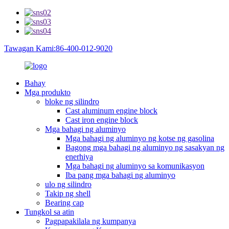
Tawagan Kami:86-400-012-9020
Bahay
Mga produkto
bloke ng silindro
Cast aluminum engine block
Cast iron engine block
Mga bahagi ng aluminyo
Mga bahagi ng aluminyo ng kotse ng gasolina
Bagong mga bahagi ng aluminyo ng sasakyan ng
enerhiya
Mga bahagi ng aluminyo sa komunikasyon
Iba pang mga bahagi ng aluminyo
ulo ng silindro
Takip ng shell
Bearing cap
Tungkol sa atin
Pagpapakilala ng kumpanya