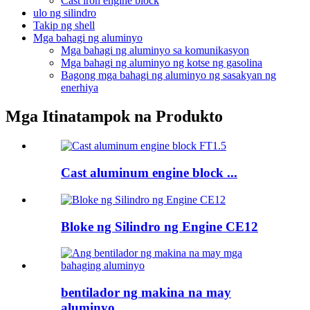
Cast iron engine block
ulo ng silindro
Takip ng shell
Mga bahagi ng aluminyo
Mga bahagi ng aluminyo sa komunikasyon
Mga bahagi ng aluminyo ng kotse ng gasolina
Bagong mga bahagi ng aluminyo ng sasakyan ng
enerhiya
Mga Itinatampok na Produkto
Cast aluminum engine block ...
Bloke ng Silindro ng Engine CE12
bentilador ng makina na may
aluminyo...