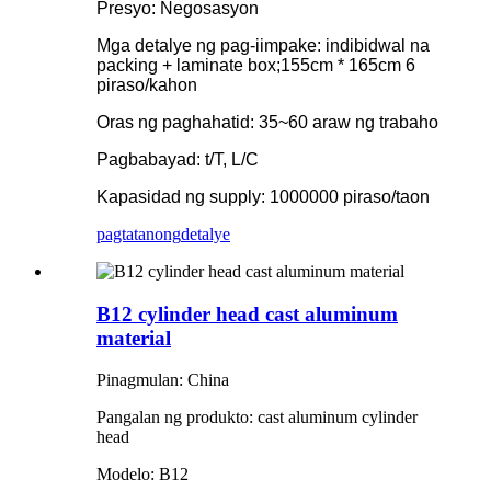
Presyo: Negosasyon
Mga detalye ng pag-iimpake: indibidwal na
packing + laminate box;155cm * 165cm 6
piraso/kahon
Oras ng paghahatid: 35~60 araw ng trabaho
Pagbabayad: t/T, L/C
Kapasidad ng supply: 1000000 piraso/taon
pagtatanong
detalye
B12 cylinder head cast aluminum
material
Pinagmulan: China
Pangalan ng produkto: cast aluminum cylinder
head
Modelo: B12